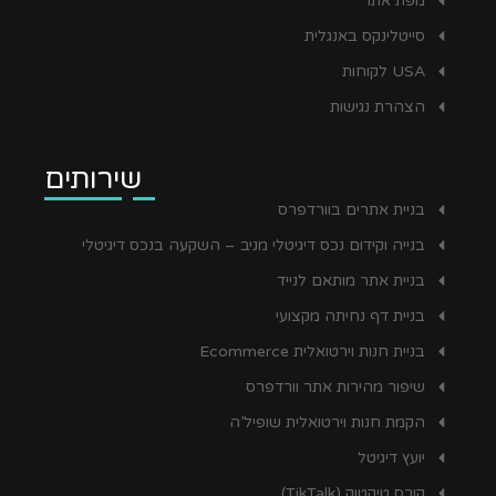
מפת אתר
סייטלינקס באנגלית
USA לקוחות
הצהרת נגישות
שירותים
בניית אתרים בוורדפרס
בנייה וקידום נכס דיגיטלי מניב – השקעה בנכס דיגיטלי
בניית אתר מותאם לנייד
בניית דף נחיתה מקצועי
בניית חנות וירטואלית Ecommerce
שיפור מהירות אתר וורדפרס
הקמת חנות וירטואלית שופיל’ה
יועץ דיגיטל
קורס טיקטוק (TikTalk)