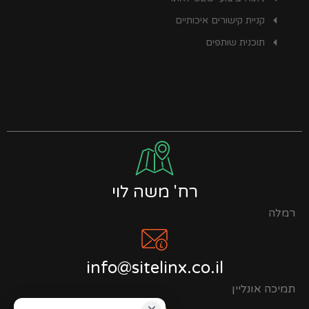
קניית קישורים איכותיים
תוכנית שותפים
רח' משה לוי
רמלה
info@sitelinx.co.il
תמיכה אונליין