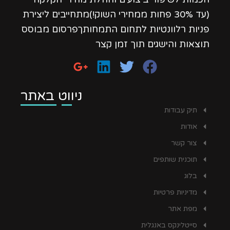
(עד 30% פחות ממחירי השוק!)מתחייבים ליצירת
פניות רלוונטיות לתחום התמחותךפרסום מבוסס
תוצאות והישגים תוך זמן קצר
ניווט באתר
תיק עבודות
אודות
צור קשר
תוכנית שותפים
בלוג
מדיניות פרטיות
מפת אתר
סייטלינקס באנגלית