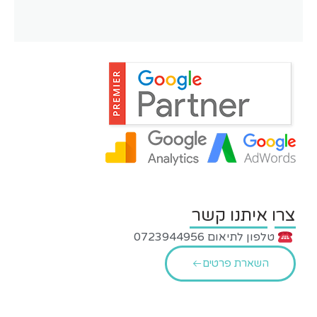
צרו איתנו קשר
טלפון לתיאום 0723944956
השארת פרטים