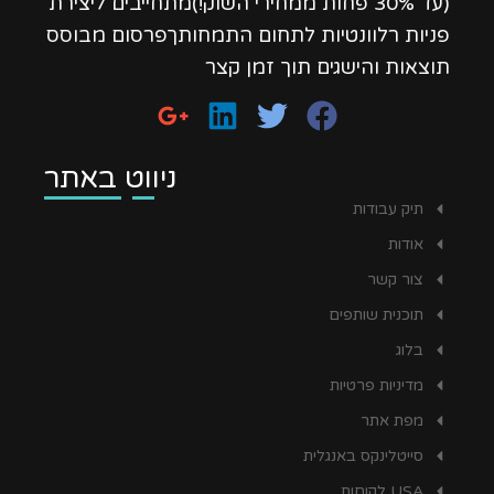
(עד 30% פחות ממחירי השוק!)מתחייבים ליצירת
פניות רלוונטיות לתחום התמחותךפרסום מבוסס
תוצאות והישגים תוך זמן קצר
ניווט באתר
תיק עבודות
אודות
צור קשר
תוכנית שותפים
בלוג
מדיניות פרטיות
מפת אתר
סייטלינקס באנגלית
USA לקוחות