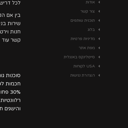
אודות
לכל דרישו
צור קשר
בין אם ה
תוכנית שותפים
שירות בני
בלוג
חנות וירט
מדיניות פרטיות
קשר עוד ה
מפת אתר
סייטלינקס באנגלית
USA לקוחות
סוכנות גו
הצהרת נגישות
חכמות לשי
30% פ
רלוונטיו
והישגים ת