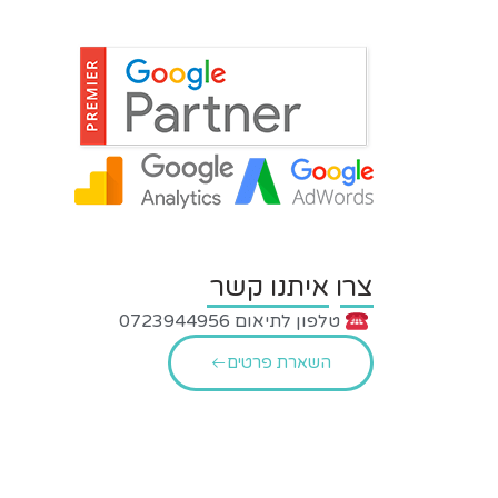
צרו איתנו קשר
טלפון לתיאום 0723944956
השארת פרטים