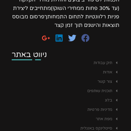
(עד 30% פחות ממחירי השוק!)מתחייבים ליצירת
פניות רלוונטיות לתחום התמחותךפרסום מבוסס
תוצאות והישגים תוך זמן קצר
ניווט באתר
תיק עבודות
אודות
צור קשר
תוכנית שותפים
בלוג
מדיניות פרטיות
מפת אתר
סייטלינקס באנגלית