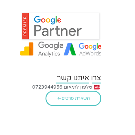
צרו איתנו קשר
טלפון לתיאום 0723944956
השארת פרטים