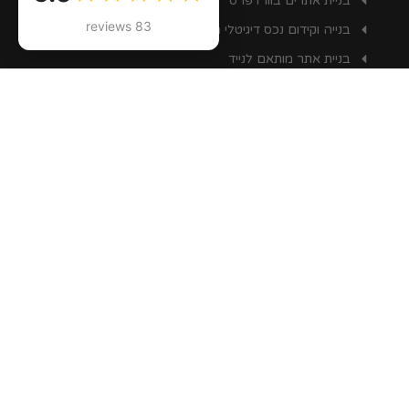
בניית אתרים בוורדפרס
83 reviews
בנייה וקידום נכס דיגיטלי מניב – השקעה בנכס דיגיטלי
בניית אתר מותאם לנייד
בניית דף נחיתה מקצועי
בניית חנות וירטואלית Ecommerce
שיפור מהירות אתר וורדפרס
הקמת חנות וירטואלית שופיל’ה
יועץ דיגיטל
קורס טיקטוק (TikTalk)
לימודי שיווק באינטרנט
מומחה גוגל אנליטיקס
מרצה שיווק דיגיטלי
פרסום ממומן בגוגל (PPC)
פרסום באאוטבריין