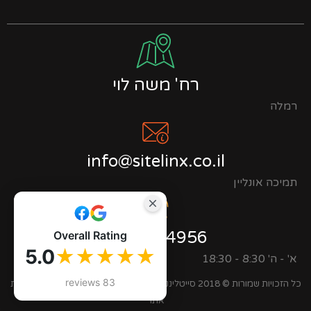
רח' משה לוי
רמלה
info@sitelinx.co.il
תמיכה אונליין
0723944956
Overall Rating
5.0
★★★★★
א' - ה' 8:30 - 18:30
83 reviews
כל הזכויות שמורות © 2018 סייטלינקס בנייה, ניהול מוניטין וקידום אתרים |
מפת
אתר