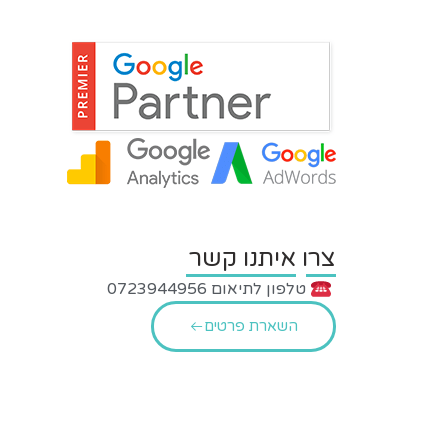
צרו איתנו קשר
טלפון לתיאום 0723944956
השארת פרטים