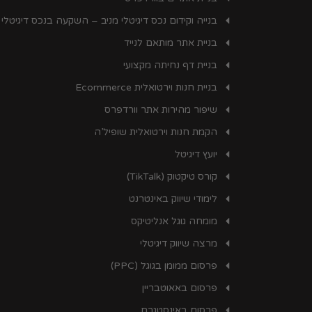
בנייה וקידום נכס דיגיטלי מניב – השקעה בנכס דיגיטלי
בניית אתר מותאם לנייד
בניית דף נחיתה מקצועי
בניית חנות וירטואלית Ecommerce
שיפור מהירות אתר וורדפרס
הקמת חנות וירטואלית שופיל’ה
יועץ דיגיטל
קורס טיקטוק (TikTalk)
לימודי שיווק באינטרנט
מומחה גוגל אנליטיקס
מרצה שיווק דיגיטלי
פרסום ממומן בגוגל (PPC)
פרסום באאוטבריין
פרסום באינסטגרם