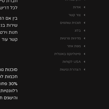
חברת סיי
אודות
לכל דרישו
צור קשר
בין אם ה
תוכנית שותפים
שירות בני
בלוג
חנות וירט
מדיניות פרטיות
קשר עוד ה
מפת אתר
סייטלינקס באנגלית
USA לקוחות
סוכנות גו
הצהרת נגישות
חכמות לשי
30% פ
רלוונטיו
והישגים ת