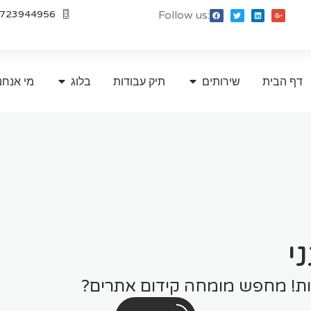
723944956
Follow us:
דף הבית
שירותים
תיק עבודות
בלוג
מי אנחנ
י
חמות! מחפש מומחה קידום אתרים?