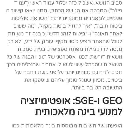
סביב הנושא. אשכול כזה יכלול עמוד ראשי (“עמוד
פילר”) המכסה את הנושא הרחב, וממנו ייצאו קישורים
פנימיים למאמרים ממוקדים יותר: “השוואת פוליסות
ביטוח חובה”, “איך להוזיל ביטוח מקיף”, “מה עושים
לאחר תאונה” ו-“ביטוח לנהג חדש”. מבנה זה מאותת
לגוגל שהאתר מציע כיסוי מקיף ועומק של ידע, ולא רק
מנסה לדרג מילת מפתח ספציפית. בניית סמכות
נושאית דורשת תכנון אסטרטגי של תוכן והבנה של כל
השאלות שהקהל עשוי לשאול. אתרים שמצליחים בכך
זוכים לדירוגים גבוהים יותר על פני קשת רחבה של
ביטויים, מכיוון שגוגל סומך עליהם שיספקו את
התשובה הטובה ביותר.
GEO ו-SGE: אופטימיזציה
למנועי בינה מלאכותית
הופעתן של תשובות מבוססות בינה מלאכותית כמו