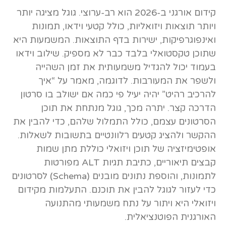
קידום אורגני ב-2026 הוא רב-ערוצי. גוגל מציגה יותר
ויותר תוצאות ויזואליות, כולל קטעי וידאו, תמונות
ואינפוגרפיקות, ישירות בדף התוצאות. המשמעות היא
שתוכן טקסטואלי בלבד כבר לא מספיק. שילוב וידאו
בעמוד יכול להגדיל משמעותית את זמן השהייה
ולשפר את המעורבות. לדוגמה, מאמר על “איך
להרכיב רהיט” יהיה יעיל פי כמה אם ישולב בו סרטון
הדרכה קצר. יתרה מכך, גוגל מנתחת את תוכן
הסרטונים עצמם, כולל התמלול שלהם, כדי להבין את
ההקשר ולהציג קטעים רלוונטיים בתשובות לשאלות.
אופטימיזציה של תוכן ויזואלי כוללת מתן שמות
קבצים תיאוריים, כתיבת תגיות ALT מפורטות
לתמונות, והוספת נתונים מובנים (Schema) לסרטונים
כדי לעזור לגוגל להבין את תוכנם. התעלמות מקידום
ויזואלי היא ויתור על נתח משמעותי מהתנועה
האורגנית הפוטנציאלית.