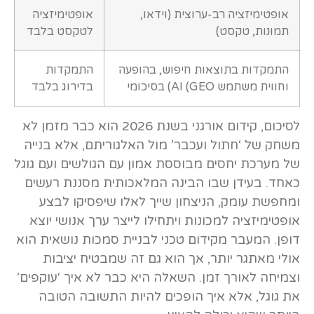
אופטימיזציה רב-ערוצית (וידאו,
אופטימיזציה
תמונות, טקסט)
לטקסט בלבד
התמקדות בתוצאות חיפוש, בהופעה
התמקדות
בסיכומי (AI (GEO וחווית משתמש
בדירוג בלבד
לסיכום, קידום אורגני בשנת 2026 הוא כבר מזמן לא
משחק של ‘חתול ועכבר’ מול האלגוריתם, אלא בנייה
של מערכת יחסים מבוססת אמון עם הגולשים ועם גוגל
כאחד. בעידן שבו הבינה המלאכותית מסננת רעשים
ומחפשת עומק, הניצחון שייך לאלו שיפסיקו לבצע
אופטימיזציה למכונות ויתחילו לייצר ערך אנושי יוצא
דופן. המעבר מקידום טכני לבניית סמכות נושאית הוא
אולי מאתגר יותר, אך הוא גם זה שמבטיח יציבות
וצמיחה לאורך זמן. השאלה היא כבר לא איך ‘עוקפים’
את גוגל, אלא איך הופכים להיות התשובה הטובה