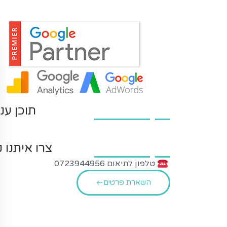
תוכן עני
צרו איתנו 
טלפון לתיאום 0723944956
השארת פרטים