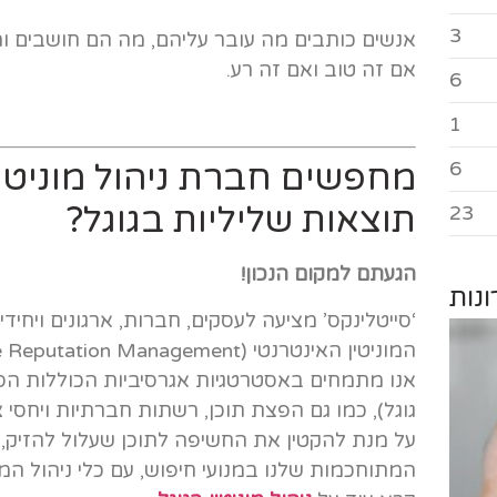
3
אנשים כותבים מה עובר עליהם, מה הם חושבים וה
אם זה טוב ואם זה רע.
6
1
6
מחפשים חברת ניהול מוניטי
תוצאות שליליות בגוגל?
23
הגעתם למקום הנכון!
נות
‘סייטלינקס’ מציעה לעסקים, חברות, ארגונים ויחיד
המוניטין האינטרנטי (ORM – Online Reputation Management).
אנו מתמחים באסטרטגיות אגרסיביות הכוללות הסר
גוגל), כמו גם הפצת תוכן, רשתות חברתיות ויחסי צ
על מנת להקטין את החשיפה לתוכן שעלול להזיק, 
המתוחכמות שלנו במנועי חיפוש, עם כלי ניהול המונ