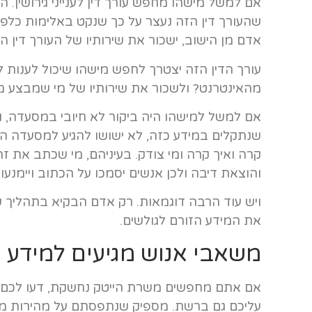
אם למשל מישהו מחפש עורך דין לענייני גירושין. ה
שהעורך דין הזה נעצר על כך שנקט באלימות כלפי
אדם מן הישוב, ישכור את שירותיו של העורך דין 
עורך הדין הזה יצטרך לחפש מישהו שיכול לענות ל
מהאינטרנט? ולשכור את שירותיו של מי שמבצע מ
אם למשל למישהו היה ביקור לא חיובי במסעדה, ו
שנתקלים במידע כזה, לא ישושו להגיע למסעדה הז
קרה ואיך קרה ומי צודק. בעיניהם, מי שכתב את ז
והוצאת דיבה ולכן אנשים יסמכו על הכתוב ויימנ
ויש עוד הרבה דוגמאות. רק אדם הבקיא בתהליך 
את המידע הזורם לגולשים.
משאבי אנוש מגיעים למידע 
אם אתם מחפשים משרת הייטק נחשקת, דעו לכם 
עליכם גם ברשת. מספיק שנתפסתם על מהירות מופ