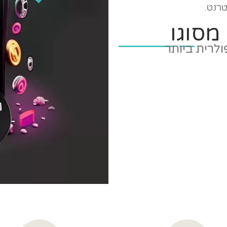
רנט.
 מסוגו
רית ביותר