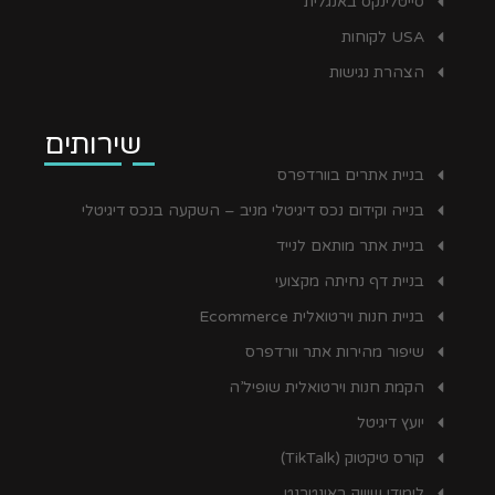
סייטלינקס באנגלית
USA לקוחות
הצהרת נגישות
שירותים
בניית אתרים בוורדפרס
בנייה וקידום נכס דיגיטלי מניב – השקעה בנכס דיגיטלי
בניית אתר מותאם לנייד
בניית דף נחיתה מקצועי
בניית חנות וירטואלית Ecommerce
שיפור מהירות אתר וורדפרס
הקמת חנות וירטואלית שופיל’ה
יועץ דיגיטל
קורס טיקטוק (TikTalk)
לימודי שיווק באינטרנט