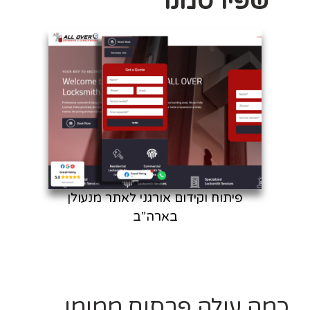
שפירסמנו
חום
פיתוח וקידום אורגני לאתר מנעולן
בארה”ב
כמה עולה פרסום ממומן