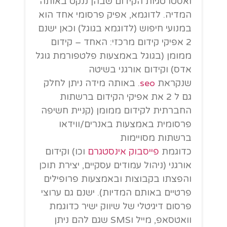
ואסטרטגיות הקידום שבהן ננקט באותה
המדיה. לדוגמא, אפיק פרסומי אחד הוא
במנועי חיפוש (לדוגמא בגוגל) וכאן ישנם
2 אפיקי קידום מרכזי: האחד – קידום
ממומן (בגוגל באמצעות פלטפורמת גוגל
אדס) וקידום אורגני בשיטה
שנקראת
seo
. באותה מידה ניתן לחלק
גם ל 2 את אפיקי הקידום ברשתות
החברתית לקידום ממומן (קניית חשיפה
פרסומית באמצעות באנרים/ווידאו
ברשתות מסויימות
כדוגמת
פייסבוק
אינסטגרם
וכו) וקידום
אורגני (ניהול עמודים עסקיים, יצירת תוכן
והפצתו בקבוצות ובאמצעות פרופילים
פרטיים באותם המדיות). ישנם גם ערוצי
פרסום דיגיטלי של שיווק ישיר כדוגמת
וואטסאפ, מייל וSMS שגם להם ניתן