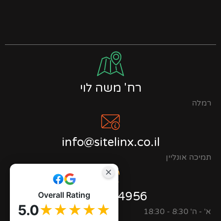
רח' משה לוי
רמלה
info@sitelinx.co.il
תמיכה אונליין
0723944956
Overall Rating
5.0
★★★★★
א' - ה' 8:30 - 18:30