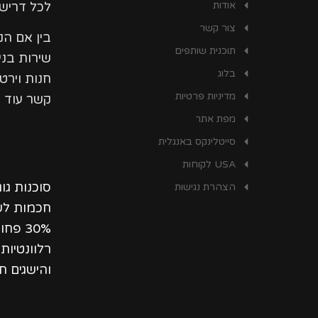
אודות
לכל דרישו
צור קשר
בין אם ה
תוכנית שותפים
שירות בני
בלוג
חנות וירט
מדיניות פרטיות
קשר עוד ה
מפת אתר
סייטלינקס באנגלית
USA לקוחות
סוכנות גו
הצהרת נגישות
חכמות לשי
30% פ
רלוונטיו
והישגים ת