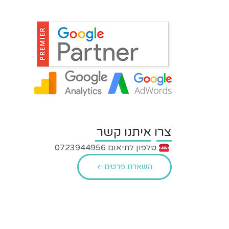
צרו איתנו קשר
טלפון לתיאום 0723944956
השארת פרטים