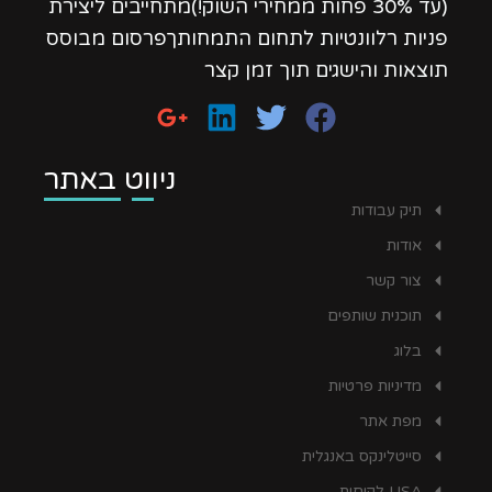
(עד 30% פחות ממחירי השוק!)מתחייבים ליצירת
פניות רלוונטיות לתחום התמחותךפרסום מבוסס
תוצאות והישגים תוך זמן קצר
ניווט באתר
תיק עבודות
אודות
צור קשר
תוכנית שותפים
בלוג
מדיניות פרטיות
מפת אתר
סייטלינקס באנגלית
USA לקוחות