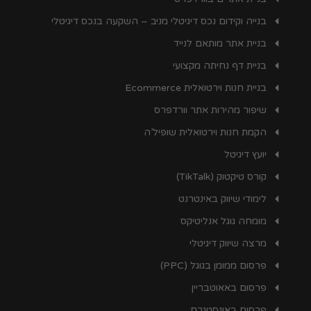
בנייה וקידום נכס דיגיטלי מניב – השקעה בנכס דיגיטלי
בניית אתר מותאם לנייד
בניית דף נחיתה מקצועי
בניית חנות וירטואלית Ecommerce
שיפור מהירות אתר וורדפרס
הקמת חנות וירטואלית שופיל’ה
יועץ דיגיטל
קורס טיקטוק (TikTalk)
לימודי שיווק באינטרנט
מומחה גוגל אנליטיקס
מרצה שיווק דיגיטלי
פרסום ממומן בגוגל (PPC)
פרסום באאוטבריין
פרסום באינסטגרם