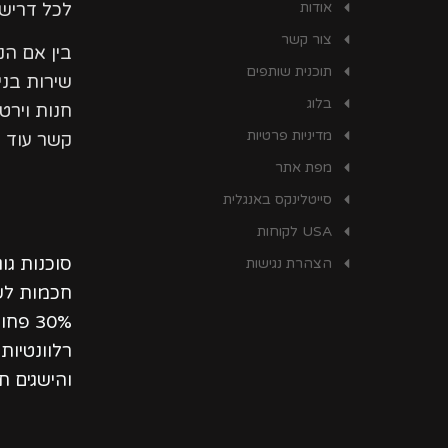
אודות
לכל דרישו
צור קשר
בין אם ה
תוכנית שותפים
שירות בני
בלוג
חנות וירט
מדיניות פרטיות
קשר עוד ה
מפת אתר
סייטלינקס באנגלית
USA לקוחות
סוכנות גו
הצהרת נגישות
חכמות לשי
30% פ
רלוונטיו
והישגים ת