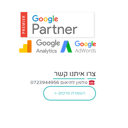
צרו איתנו קשר
טלפון לתיאום 0723944956
השארת פרטים