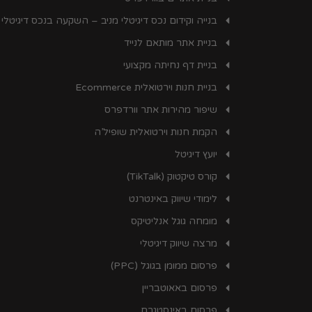
בנייה וקידום נכס דיגיטלי מניב – השקעה בנכס דיגיטלי
בניית אתר מותאם לנייד
בניית דף נחיתה מקצועי
בניית חנות וירטואלית Ecommerce
שיפור מהירות אתר וורדפרס
הקמת חנות וירטואלית שופיל’ה
יועץ דיגיטל
קורס טיקטוק (TikTalk)
לימודי שיווק באינטרנט
מומחה גוגל אנליטיקס
מרצה שיווק דיגיטלי
פרסום ממומן בגוגל (PPC)
פרסום באאוטבריין
פרסום באינסטגרם