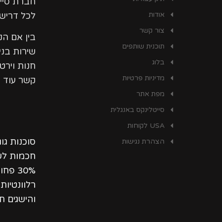
חברת סיי
אודות
לכל דרישו
צור קשר
בין אם ה
תוכנית שותפים
שירות בני
בלוג
חנות וירט
מדיניות פרטיות
קשר עוד ה
מפת אתר
סייטלינקס באנגלית
USA לקוחות
סוכנות גו
הצהרת נגישות
חכמות לשי
30% פ
רלוונטיו
והישגים ת