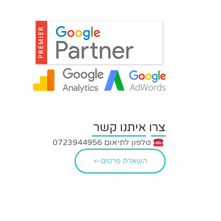
צרו איתנו קשר
טלפון לתיאום 0723944956
השארת פרטים