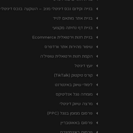
בנייה וקידום נכס דיגיטלי מניב – השקעה בנכס דיגיטלי
בניית אתר מותאם לנייד
בניית דף נחיתה מקצועי
בניית חנות וירטואלית Ecommerce
שיפור מהירות אתר וורדפרס
הקמת חנות וירטואלית שופיל’ה
יועץ דיגיטל
קורס טיקטוק (TikTalk)
לימודי שיווק באינטרנט
מומחה גוגל אנליטיקס
מרצה שיווק דיגיטלי
פרסום ממומן בגוגל (PPC)
פרסום באאוטבריין
פרסום באינסטגרם