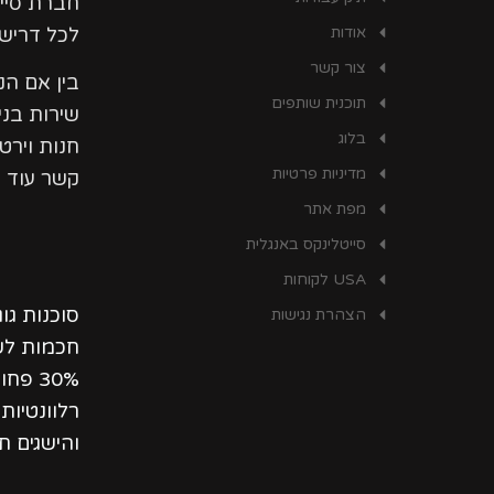
חברת סיי
אודות
לכל דרישו
צור קשר
בין אם ה
תוכנית שותפים
שירות בני
בלוג
חנות וירט
מדיניות פרטיות
קשר עוד ה
מפת אתר
סייטלינקס באנגלית
USA לקוחות
סוכנות גו
הצהרת נגישות
חכמות לשי
30% פ
רלוונטיו
והישגים ת