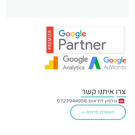
צרו איתנו קשר
טלפון לתיאום 0723944956
השארת פרטים