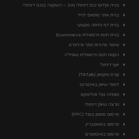
בנייה וקידום נכס דיגיטלי מניב – השקעה בנכס דיגיטלי
בניית אתר מותאם לנייד
בניית דף נחיתה מקצועי
בניית חנות וירטואלית Ecommerce
שיפור מהירות אתר וורדפרס
הקמת חנות וירטואלית שופיל’ה
יועץ דיגיטל
קורס טיקטוק (TikTalk)
לימודי שיווק באינטרנט
מומחה גוגל אנליטיקס
מרצה שיווק דיגיטלי
פרסום ממומן בגוגל (PPC)
פרסום באאוטבריין
פרסום באינסטגרם