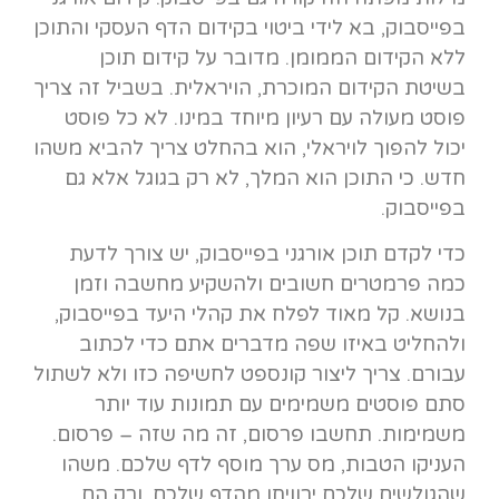
בפייסבוק, בא לידי ביטוי בקידום הדף העסקי והתוכן
ללא הקידום הממומן. מדובר על קידום תוכן
בשיטת הקידום המוכרת, הויראלית. בשביל זה צריך
פוסט מעולה עם רעיון מיוחד במינו. לא כל פוסט
יכול להפוך לויראלי, הוא בהחלט צריך להביא משהו
חדש. כי התוכן הוא המלך, לא רק בגוגל אלא גם
בפייסבוק.
כדי לקדם תוכן אורגני בפייסבוק, יש צורך לדעת
כמה פרמטרים חשובים ולהשקיע מחשבה וזמן
בנושא. קל מאוד לפלח את קהלי היעד בפייסבוק,
ולהחליט באיזו שפה מדברים אתם כדי לכתוב
עבורם. צריך ליצור קונספט לחשיפה כזו ולא לשתול
סתם פוסטים משמימים עם תמונות עוד יותר
משמימות. תחשבו פרסום, זה מה שזה – פרסום.
העניקו הטבות, מס ערך מוסף לדף שלכם. משהו
שהגולשים שלכם ירוויחו מהדף שלכם, ורק הם.