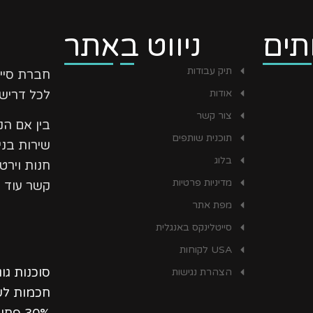
תים
ניווט באתר
תיק עבודות
חברת סיי
אודות
לכל דרישו
צור קשר
בין אם ה
תוכנית שותפים
שירות בני
בלוג
חנות וירט
מדיניות פרטיות
קשר עוד ה
מפת אתר
סייטלינקס באנגלית
USA לקוחות
סוכנות גו
הצהרת נגישות
חכמות לשי
30% פ