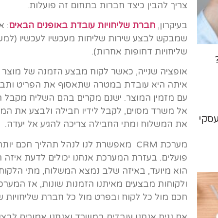
צריך להבין כיצד חברות בתחום זה פועלות.
בעיקרון,
חברת שליחויות עובדת באופנים הבאים
: 
שמבקש לבצע שירות שליחות מעכשיו לעכשיו (למש
שליחויות דחופות אחרות).
אופציה שנייה, כאשר לקוח מבצע הזמנה של מוצר מ
איתה היא עובדת במטרה שתאסוף את הפריט ותבצ
עם מזמין המוצר. ישנם מקרים בהם השליח מקבל הו
אל משרד מסוים, לקבל לידיו חבילה ולבצע את המ
עסקי
את המשלוח ומתי החבילה צריכה להגיע אל יעדה.
מערכת CRM מאפשרת לנו לנהל תהליך חכם י
פועלים. בעזרת המערכת אנחנו יכולים לדעת איזה ח
הוא מיועד, באיזה שלב נמצא המשלוח, מתי הלקוח ק
ולקוחות מבצעים מאיתנו הזמנות שונות, אז המער
חכם מול כל לקוח ובפרט מול כל חברת שליחויות ש
אם נניח אנחנו עובדים במשרד ואנחנו אמורים לבצע