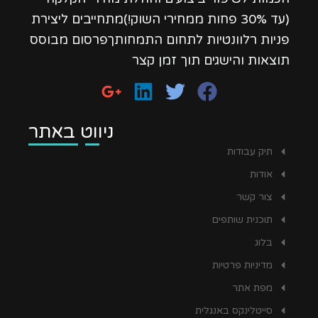
(עד 30% פחות ממחירי השוק!)מתחייבים ליצירת
פניות רלוונטיות לתחום התמחותךפרסום מבוסס
תוצאות והישגים תוך זמן קצר
ניווט באתר
תיק עבודות
אודות
צור קשר
תוכנית שותפים
בלוג
מדיניות פרטיות
מפת אתר
סייטלינקס באנגלית