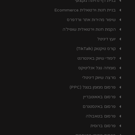
בניית דף נחיתה מקצועי
בניית חנות וירטואלית Ecommerce
שיפור מהירות אתר וורדפרס
הקמת חנות וירטואלית שופיל’ה
יועץ דיגיטל
קורס טיקטוק (TikTalk)
לימודי שיווק באינטרנט
מומחה גוגל אנליטיקס
מרצה שיווק דיגיטלי
פרסום ממומן בגוגל (PPC)
פרסום באאוטבריין
פרסום באינסטגרם
פרסום בטאבולה
פרסום ברוסית