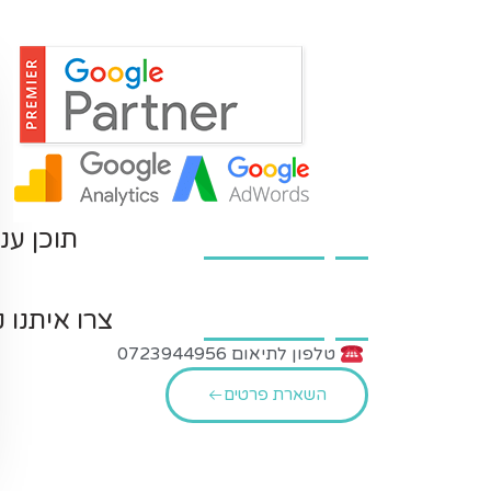
תוכן עני
צרו איתנו 
טלפון לתיאום 0723944956
השארת פרטים